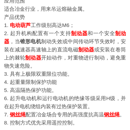
应用范围
适合冶金行业，用来吊运熔融金属。
产品优势
1.
电动葫芦
工作级别高达M6；
2. 起升机构配置有一个支持
制动器
和一个安全
制动
器
，当
锥形电机
制动失效或中间传动环节失效时，安
装在减速器高速轴上的直流电磁
制动器
或安装在卷筒
上的棘轮
制动器
开始动作，对重物进行制动，避免重
物失速危险。
3. 具有上极限双重限位功能。
4. 起重量限制保护功能
5. 高温隔热保护功能。
6. 起升电动机和运行电动机的绝缘等级采用H级，并
在起升电机绕组内装有过热保护装置。
7.
钢丝绳
配置冶金场合专用的高强度抗高温
钢丝绳
。
8. 控制方式优先采用遥控控制。