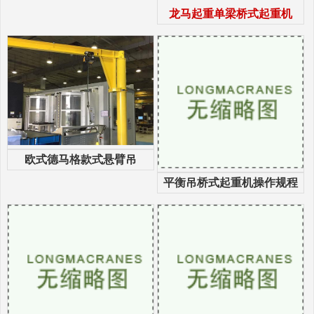
龙马起重单梁桥式起重机
欧式德马格款式悬臂吊
平衡吊桥式起重机操作规程