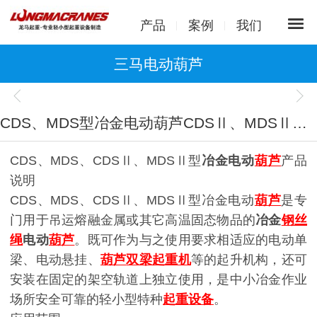
产品
案例
我们
三马电动葫芦
1
/
1
CDS、MDS型冶金电动葫芦CDSⅡ、MDSⅡ第二代冶金葫芦
CDS、MDS、CDSⅡ、MDSⅡ型
冶金电动
葫芦
产品
说明
CDS、MDS、CDSⅡ、MDSⅡ型冶金电动
葫芦
是专
门用于吊运熔融金属或其它高温固态物品的
冶金
钢丝
绳
电动
葫芦
。既可作为与之使用要求相适应的电动单
梁、电动悬挂、
葫芦
双梁起重机
等的起升机构，还可
安装在固定的架空轨道上独立使用，是中小冶金作业
场所安全可靠的轻小型特种
起重设备
。