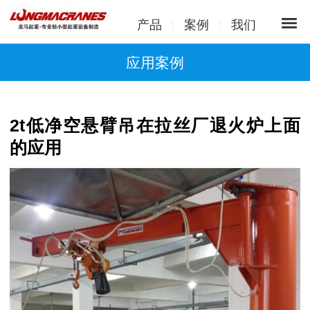
产品
案例
我们
应用案例
2t低净空悬臂吊在拉丝厂退火炉上面
的应用